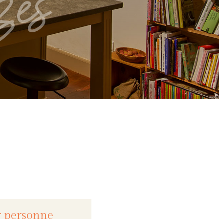
es
r personne