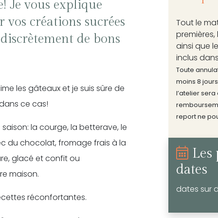
le! Je vous explique
 vos créations sucrées
Tout le mat
premières, 
 discrètement de bons
ainsi que l
inclus dans 
Toute annulat
moins 8 jours
aime les gâteaux et je suis sûre de
l’atelier sera
 dans ce cas!
rembourseme
report ne pou
aison: la courge, la betterave, le
ec du chocolat, fromage frais à la
Les 
e, glacé et confit ou
dates
re maison.
dates sur
ecettes réconfortantes.