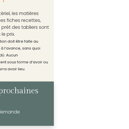
ériel, les matières
les fiches recettes,
e prêt des tabliers sont
le prix.
ion doit être faite au
 à l’avance, sans quoi
 dû. Aucun
nt sous forme d’avoir ou
rra avoir lieu.
prochaines
 demande