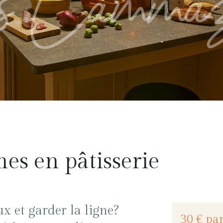
es Cammaz
es en pâtisserie
x et garder la ligne?
30 € pa